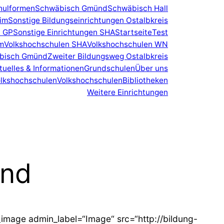
hulformen
Schwäbisch Gmünd
Schwäbisch Hall
eim
Sonstige Bildungseinrichtungen Ostalbkreis
n GP
Sonstige Einrichtungen SHA
Startseite
Test
m
Volkshochschulen SHA
Volkshochschulen WN
äbisch Gmünd
Zweiter Bildungsweg Ostalbkreis
tuelles & Informationen
Grundschulen
Über uns
lkshochschulen
Volkshochschulen
Bibliotheken
Weitere Einrichtungen
ünd
image admin_label=“Image“ src=“http://bildung-