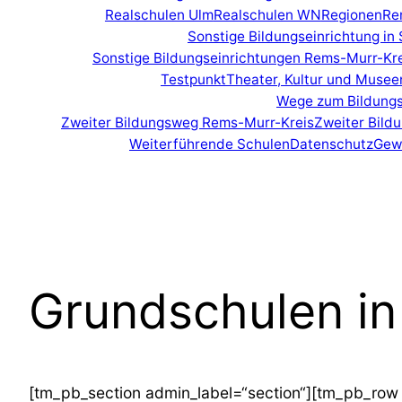
Realschulen Ulm
Realschulen WN
Regionen
Re
Sonstige Bildungseinrichtung i
Sonstige Bildungseinrichtungen Rems-Murr-Kr
Testpunkt
Theater, Kultur und Muse
Wege zum Bildungs
Zweiter Bildungsweg Rems-Murr-Kreis
Zweiter Bil
Weiterführende Schulen
Datenschutz
Gew
Grundschulen i
[tm_pb_section admin_label=“section“][tm_pb_row