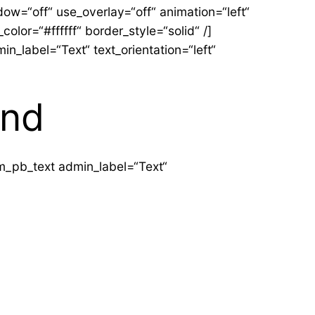
w=“off“ use_overlay=“off“ animation=“left“
olor=“#ffffff“ border_style=“solid“ /]
label=“Text“ text_orientation=“left“
ünd
_pb_text admin_label=“Text“