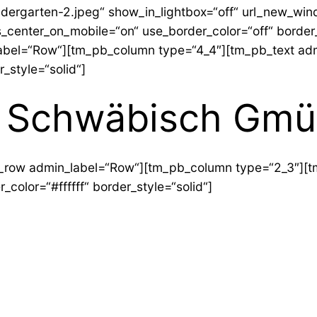
rgarten-2.jpeg“ show_in_lightbox=“off“ url_new_windo
ys_center_on_mobile=“on“ use_border_color=“off“ border_c
el=“Row“][tm_pb_column type=“4_4″][tm_pb_text admin_
r_style=“solid“]
n Schwäbisch Gm
_row admin_label=“Row“][tm_pb_column type=“2_3″][tm
r_color=“#ffffff“ border_style=“solid“]