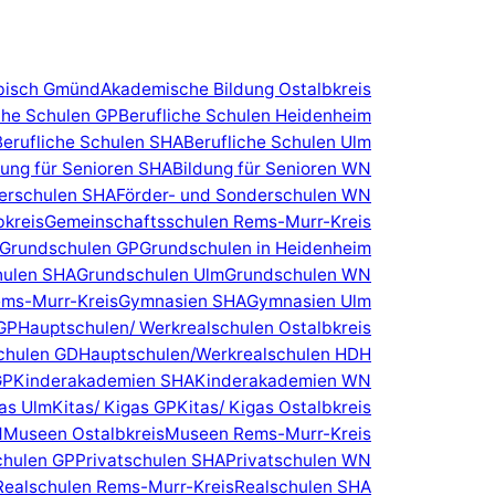
bisch Gmünd
Akademische Bildung Ostalbkreis
che Schulen GP
Berufliche Schulen Heidenheim
Berufliche Schulen SHA
Berufliche Schulen Ulm
dung für Senioren SHA
Bildung für Senioren WN
erschulen SHA
Förder- und Sonderschulen WN
bkreis
Gemeinschaftsschulen Rems-Murr-Kreis
Grundschulen GP
Grundschulen in Heidenheim
hulen SHA
Grundschulen Ulm
Grundschulen WN
ms-Murr-Kreis
Gymnasien SHA
Gymnasien Ulm
GP
Hauptschulen/ Werkrealschulen Ostalbkreis
chulen GD
Hauptschulen/Werkrealschulen HDH
GP
Kinderakademien SHA
Kinderakademien WN
gas Ulm
Kitas/ Kigas GP
Kitas/ Kigas Ostalbkreis
d
Museen Ostalbkreis
Museen Rems-Murr-Kreis
chulen GP
Privatschulen SHA
Privatschulen WN
Realschulen Rems-Murr-Kreis
Realschulen SHA