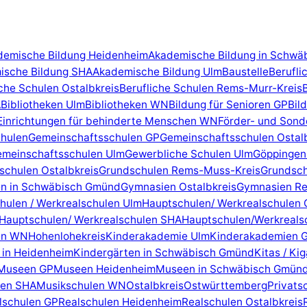
demische Bildung Heidenheim
Akademische Bildung in Schwä
ische Bildung SHA
Akademische Bildung Ulm
Baustelle
Berufli
iche Schulen Ostalbkreis
Berufliche Schulen Rems-Murr-Kreis
A
Bibliotheken Ulm
Bibliotheken WN
Bildung für Senioren GP
Bil
Einrichtungen für behinderte Menschen WN
Förder- und Sond
hulen
Gemeinschaftsschulen GP
Gemeinschaftsschulen Ostal
meinschaftsschulen Ulm
Gewerbliche Schulen Ulm
Göppingen
schulen Ostalbkreis
Grundschulen Rems-Muss-Kreis
Grundsc
n in Schwäbisch Gmünd
Gymnasien Ostalbkreis
Gymnasien Re
hulen / Werkrealschulen Ulm
Hauptschulen/ Werkrealschulen 
Hauptschulen/ Werkrealschulen SHA
Hauptschulen/Werkreals
en WN
Hohenlohekreis
Kinderakademie Ulm
Kinderakademien 
 in Heidenheim
Kindergärten in Schwäbisch Gmünd
Kitas / Ki
Museen GP
Museen Heidenheim
Museen in Schwäbisch Gmün
len SHA
Musikschulen WN
Ostalbkreis
Ostwürttemberg
Privats
lschulen GP
Realschulen Heidenheim
Realschulen Ostalbkreis