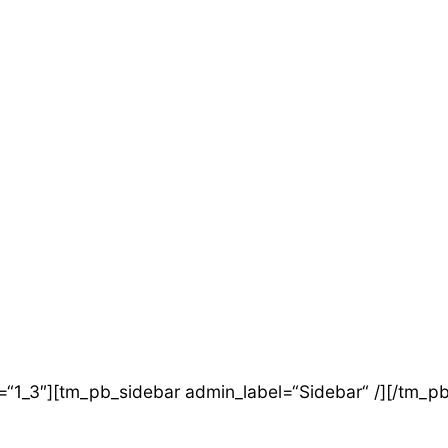
“1_3″][tm_pb_sidebar admin_label=“Sidebar“ /][/tm_p