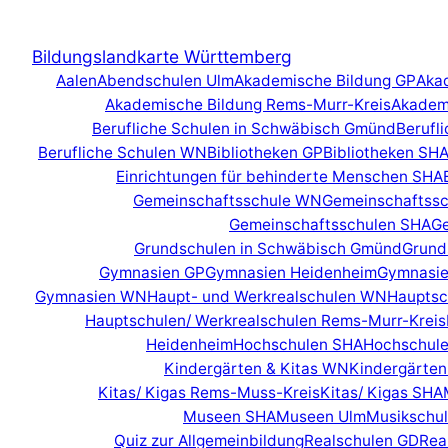
Zum
Inhalt
Bildungslandkarte Württemberg
springen
Aalen
Abendschulen Ulm
Akademische Bildung GP
Aka
Akademische Bildung Rems-Murr-Kreis
Akadem
Berufliche Schulen in Schwäbisch Gmünd
Berufl
Berufliche Schulen WN
Bibliotheken GP
Bibliotheken SH
Einrichtungen für behinderte Menschen SHA
Gemeinschaftsschule WN
Gemeinschaftssc
Gemeinschaftsschulen SHA
Ge
Grundschulen in Schwäbisch Gmünd
Grund
Gymnasien GP
Gymnasien Heidenheim
Gymnasie
Gymnasien WN
Haupt- und Werkrealschulen WN
Hauptsc
Hauptschulen/ Werkrealschulen Rems-Murr-Kreis
Heidenheim
Hochschulen SHA
Hochschul
Kindergärten & Kitas WN
Kindergärten
Kitas/ Kigas Rems-Muss-Kreis
Kitas/ Kigas SHA
Museen SHA
Museen Ulm
Musikschu
Quiz zur Allgemeinbildung
Realschulen GD
Rea