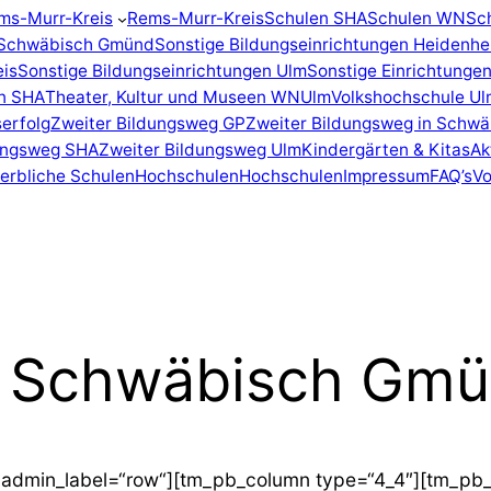
ms-Murr-Kreis
Rems-Murr-Kreis
Schulen SHA
Schulen WN
Sc
n Schwäbisch Gmünd
Sonstige Bildungseinrichtungen Heidenh
eis
Sonstige Bildungseinrichtungen Ulm
Sonstige Einrichtunge
en SHA
Theater, Kultur und Museen WN
Ulm
Volkshochschule Ul
erfolg
Zweiter Bildungsweg GP
Zweiter Bildungsweg in Schw
dungsweg SHA
Zweiter Bildungsweg Ulm
Kindergärten & Kitas
Ak
erbliche Schulen
Hochschulen
Hochschulen
Impressum
FAQ’s
Vo
n Schwäbisch Gm
 admin_label=“row“][tm_pb_column type=“4_4″][tm_pb_