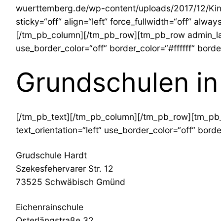
wuerttemberg.de/wp-content/uploads/2017/12/Kinde
sticky=“off“ align=“left“ force_fullwidth=“off“ alwa
[/tm_pb_column][/tm_pb_row][tm_pb_row admin_lab
use_border_color=“off“ border_color=“#ffffff“ borde
Grundschulen i
[/tm_pb_text][/tm_pb_column][/tm_pb_row][tm_pb
text_orientation=“left“ use_border_color=“off“ borde
Grudschule Hardt
Szekesfehervarer Str. 12
73525 Schwäbisch Gmünd
Eichenrainschule
Osterlängstraße 32