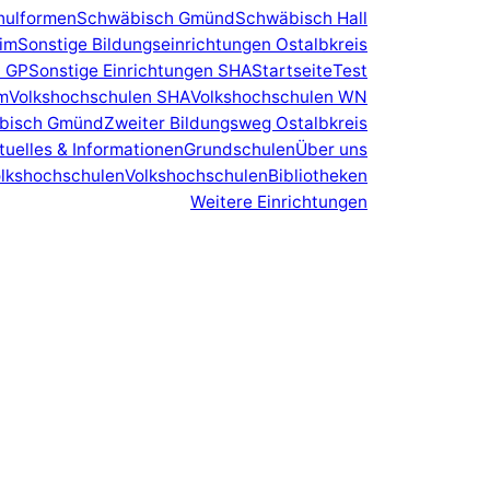
hulformen
Schwäbisch Gmünd
Schwäbisch Hall
eim
Sonstige Bildungseinrichtungen Ostalbkreis
n GP
Sonstige Einrichtungen SHA
Startseite
Test
m
Volkshochschulen SHA
Volkshochschulen WN
äbisch Gmünd
Zweiter Bildungsweg Ostalbkreis
tuelles & Informationen
Grundschulen
Über uns
lkshochschulen
Volkshochschulen
Bibliotheken
Weitere Einrichtungen