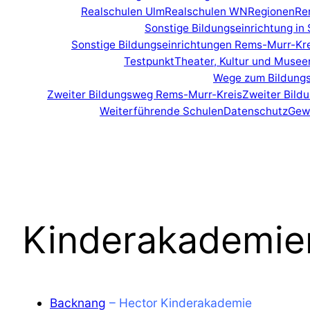
Realschulen Ulm
Realschulen WN
Regionen
Re
Sonstige Bildungseinrichtung i
Sonstige Bildungseinrichtungen Rems-Murr-Kr
Testpunkt
Theater, Kultur und Muse
Wege zum Bildungs
Zweiter Bildungsweg Rems-Murr-Kreis
Zweiter Bil
Weiterführende Schulen
Datenschutz
Gew
Kinderakademi
Backnang
– Hector Kinderakademie