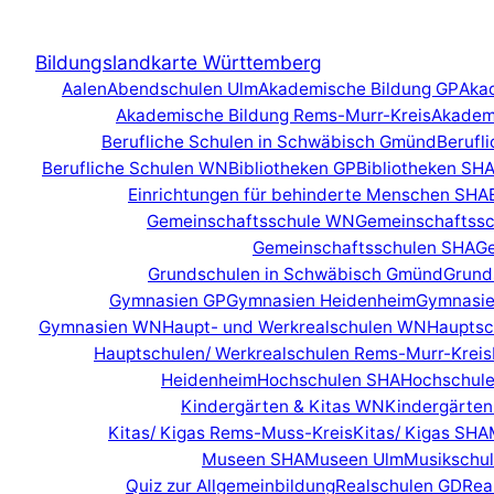
Zum
Inhalt
Bildungslandkarte Württemberg
springen
Aalen
Abendschulen Ulm
Akademische Bildung GP
Aka
Akademische Bildung Rems-Murr-Kreis
Akadem
Berufliche Schulen in Schwäbisch Gmünd
Berufl
Berufliche Schulen WN
Bibliotheken GP
Bibliotheken SH
Einrichtungen für behinderte Menschen SHA
Gemeinschaftsschule WN
Gemeinschaftssc
Gemeinschaftsschulen SHA
Ge
Grundschulen in Schwäbisch Gmünd
Grund
Gymnasien GP
Gymnasien Heidenheim
Gymnasie
Gymnasien WN
Haupt- und Werkrealschulen WN
Hauptsc
Hauptschulen/ Werkrealschulen Rems-Murr-Kreis
Heidenheim
Hochschulen SHA
Hochschul
Kindergärten & Kitas WN
Kindergärten
Kitas/ Kigas Rems-Muss-Kreis
Kitas/ Kigas SHA
Museen SHA
Museen Ulm
Musikschu
Quiz zur Allgemeinbildung
Realschulen GD
Rea