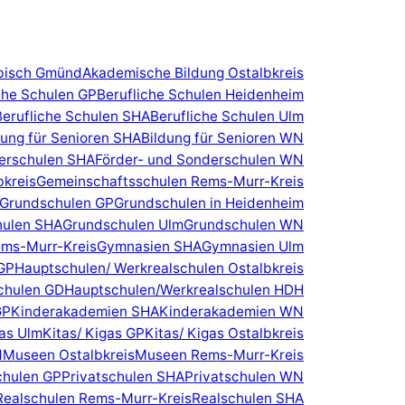
bisch Gmünd
Akademische Bildung Ostalbkreis
che Schulen GP
Berufliche Schulen Heidenheim
Berufliche Schulen SHA
Berufliche Schulen Ulm
dung für Senioren SHA
Bildung für Senioren WN
erschulen SHA
Förder- und Sonderschulen WN
bkreis
Gemeinschaftsschulen Rems-Murr-Kreis
Grundschulen GP
Grundschulen in Heidenheim
hulen SHA
Grundschulen Ulm
Grundschulen WN
ms-Murr-Kreis
Gymnasien SHA
Gymnasien Ulm
GP
Hauptschulen/ Werkrealschulen Ostalbkreis
chulen GD
Hauptschulen/Werkrealschulen HDH
GP
Kinderakademien SHA
Kinderakademien WN
gas Ulm
Kitas/ Kigas GP
Kitas/ Kigas Ostalbkreis
d
Museen Ostalbkreis
Museen Rems-Murr-Kreis
chulen GP
Privatschulen SHA
Privatschulen WN
Realschulen Rems-Murr-Kreis
Realschulen SHA