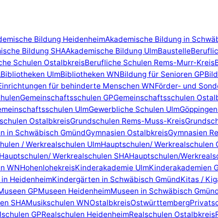
demische Bildung Heidenheim
Akademische Bildung in Schwä
ische Bildung SHA
Akademische Bildung Ulm
Baustelle
Berufli
iche Schulen Ostalbkreis
Berufliche Schulen Rems-Murr-Kreis
A
Bibliotheken Ulm
Bibliotheken WN
Bildung für Senioren GP
Bil
Einrichtungen für behinderte Menschen WN
Förder- und Sond
hulen
Gemeinschaftsschulen GP
Gemeinschaftsschulen Ostal
meinschaftsschulen Ulm
Gewerbliche Schulen Ulm
Göppingen
schulen Ostalbkreis
Grundschulen Rems-Muss-Kreis
Grundsc
n in Schwäbisch Gmünd
Gymnasien Ostalbkreis
Gymnasien Re
hulen / Werkrealschulen Ulm
Hauptschulen/ Werkrealschulen 
Hauptschulen/ Werkrealschulen SHA
Hauptschulen/Werkreals
en WN
Hohenlohekreis
Kinderakademie Ulm
Kinderakademien 
 in Heidenheim
Kindergärten in Schwäbisch Gmünd
Kitas / Ki
Museen GP
Museen Heidenheim
Museen in Schwäbisch Gmün
len SHA
Musikschulen WN
Ostalbkreis
Ostwürttemberg
Privats
lschulen GP
Realschulen Heidenheim
Realschulen Ostalbkreis