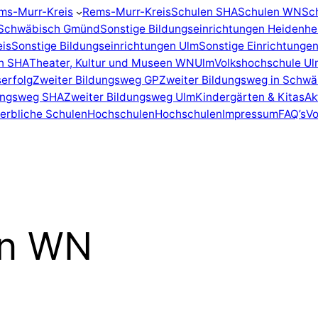
ms-Murr-Kreis
Rems-Murr-Kreis
Schulen SHA
Schulen WN
Sc
n Schwäbisch Gmünd
Sonstige Bildungseinrichtungen Heidenh
eis
Sonstige Bildungseinrichtungen Ulm
Sonstige Einrichtunge
en SHA
Theater, Kultur und Museen WN
Ulm
Volkshochschule Ul
erfolg
Zweiter Bildungsweg GP
Zweiter Bildungsweg in Schw
dungsweg SHA
Zweiter Bildungsweg Ulm
Kindergärten & Kitas
Ak
erbliche Schulen
Hochschulen
Hochschulen
Impressum
FAQ’s
Vo
en WN