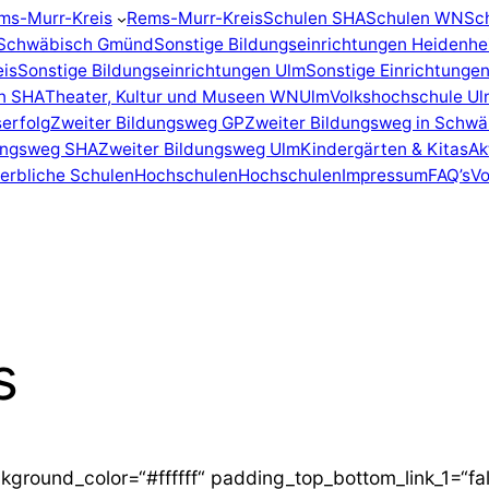
ms-Murr-Kreis
Rems-Murr-Kreis
Schulen SHA
Schulen WN
Sc
n Schwäbisch Gmünd
Sonstige Bildungseinrichtungen Heidenh
eis
Sonstige Bildungseinrichtungen Ulm
Sonstige Einrichtunge
en SHA
Theater, Kultur und Museen WN
Ulm
Volkshochschule Ul
erfolg
Zweiter Bildungsweg GP
Zweiter Bildungsweg in Schw
dungsweg SHA
Zweiter Bildungsweg Ulm
Kindergärten & Kitas
Ak
erbliche Schulen
Hochschulen
Hochschulen
Impressum
FAQ’s
Vo
s
kground_color=“#ffffff“ padding_top_bottom_link_1=“fals