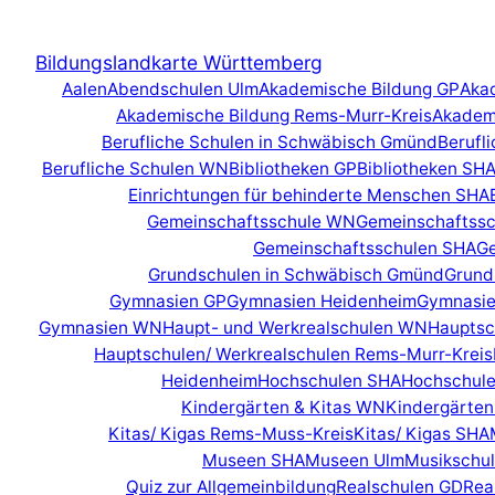
Zum
Inhalt
Bildungslandkarte Württemberg
springen
Aalen
Abendschulen Ulm
Akademische Bildung GP
Aka
Akademische Bildung Rems-Murr-Kreis
Akadem
Berufliche Schulen in Schwäbisch Gmünd
Berufl
Berufliche Schulen WN
Bibliotheken GP
Bibliotheken SH
Einrichtungen für behinderte Menschen SHA
Gemeinschaftsschule WN
Gemeinschaftssc
Gemeinschaftsschulen SHA
Ge
Grundschulen in Schwäbisch Gmünd
Grund
Gymnasien GP
Gymnasien Heidenheim
Gymnasie
Gymnasien WN
Haupt- und Werkrealschulen WN
Hauptsc
Hauptschulen/ Werkrealschulen Rems-Murr-Kreis
Heidenheim
Hochschulen SHA
Hochschul
Kindergärten & Kitas WN
Kindergärten
Kitas/ Kigas Rems-Muss-Kreis
Kitas/ Kigas SHA
Museen SHA
Museen Ulm
Musikschu
Quiz zur Allgemeinbildung
Realschulen GD
Rea