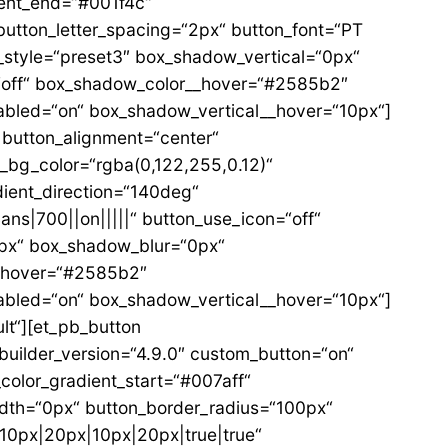
ient_end=“#001f4c“
button_letter_spacing=“2px“ button_font=“PT
_style=“preset3″ box_shadow_vertical=“0px“
“off“ box_shadow_color__hover=“#2585b2″
bled=“on“ box_shadow_vertical__hover=“10px“]
 button_alignment=“center“
n_bg_color=“rgba(0,122,255,0.12)“
dient_direction=“140deg“
ns|700||on|||||“ button_use_icon=“off“
px“ box_shadow_blur=“0px“
__hover=“#2585b2″
bled=“on“ box_shadow_vertical__hover=“10px“]
lt“][et_pb_button
builder_version=“4.9.0″ custom_button=“on“
color_gradient_start=“#007aff“
idth=“0px“ button_border_radius=“100px“
“10px|20px|10px|20px|true|true“