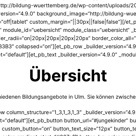
tp://bildung-wuerttemberg.de/wp-content/uploads/2021
_version=“4.9.0″ background_image=“http://bildung-w
“off|tablet“ custom_margin=“||30px||false|false“][/et
t“ module_id=“uebersicht“ module_class=“uebersicht“ _b
er_radii=“on|20px|20px|20px|20px“ border_color_all
3″ collapsed=“on“][et_pb_row _builder_version=“4.9
=“default“][et_pb_text _builder_version=“4.9.0″ _modu
Übersicht
chiedenen Bildungsangebote in Ulm. Sie können zwische
w column_structure=“1_3,1_3,1_3″ _builder_version=“4.
t=“default“][et_pb_button button_url=“#jungekinder“ bu
0″ custom_button=“on“ button_text_size=“12px“ button_