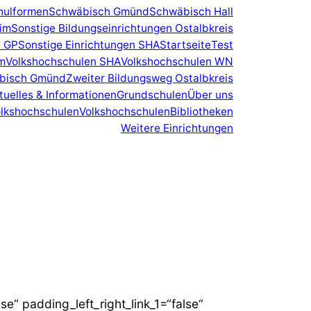
hulformen
Schwäbisch Gmünd
Schwäbisch Hall
eim
Sonstige Bildungseinrichtungen Ostalbkreis
n GP
Sonstige Einrichtungen SHA
Startseite
Test
m
Volkshochschulen SHA
Volkshochschulen WN
äbisch Gmünd
Zweiter Bildungsweg Ostalbkreis
tuelles & Informationen
Grundschulen
Über uns
lkshochschulen
Volkshochschulen
Bibliotheken
Weitere Einrichtungen
e“ padding_left_right_link_1=“false“