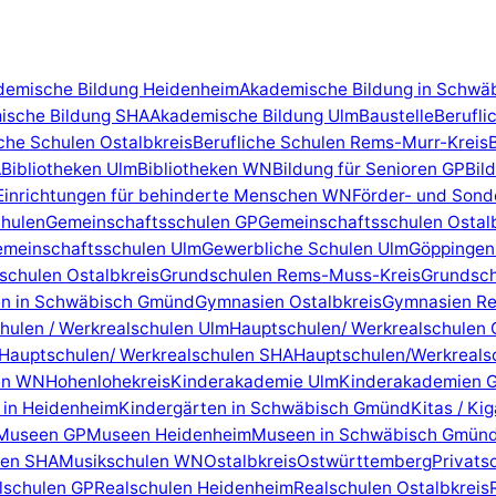
demische Bildung Heidenheim
Akademische Bildung in Schwä
ische Bildung SHA
Akademische Bildung Ulm
Baustelle
Berufli
iche Schulen Ostalbkreis
Berufliche Schulen Rems-Murr-Kreis
A
Bibliotheken Ulm
Bibliotheken WN
Bildung für Senioren GP
Bil
Einrichtungen für behinderte Menschen WN
Förder- und Sond
hulen
Gemeinschaftsschulen GP
Gemeinschaftsschulen Ostal
meinschaftsschulen Ulm
Gewerbliche Schulen Ulm
Göppingen
schulen Ostalbkreis
Grundschulen Rems-Muss-Kreis
Grundsc
n in Schwäbisch Gmünd
Gymnasien Ostalbkreis
Gymnasien Re
hulen / Werkrealschulen Ulm
Hauptschulen/ Werkrealschulen 
Hauptschulen/ Werkrealschulen SHA
Hauptschulen/Werkreals
en WN
Hohenlohekreis
Kinderakademie Ulm
Kinderakademien 
 in Heidenheim
Kindergärten in Schwäbisch Gmünd
Kitas / Ki
Museen GP
Museen Heidenheim
Museen in Schwäbisch Gmün
len SHA
Musikschulen WN
Ostalbkreis
Ostwürttemberg
Privats
lschulen GP
Realschulen Heidenheim
Realschulen Ostalbkreis