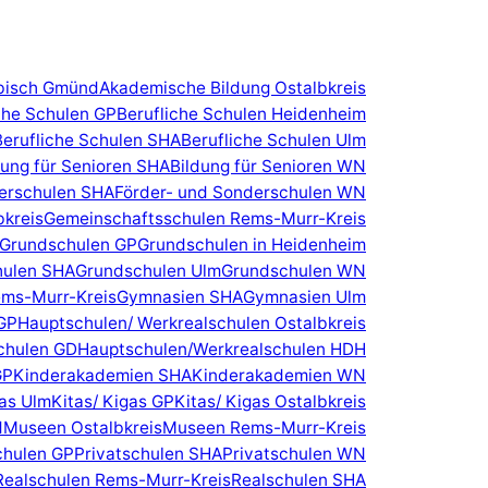
bisch Gmünd
Akademische Bildung Ostalbkreis
che Schulen GP
Berufliche Schulen Heidenheim
Berufliche Schulen SHA
Berufliche Schulen Ulm
dung für Senioren SHA
Bildung für Senioren WN
erschulen SHA
Förder- und Sonderschulen WN
bkreis
Gemeinschaftsschulen Rems-Murr-Kreis
Grundschulen GP
Grundschulen in Heidenheim
hulen SHA
Grundschulen Ulm
Grundschulen WN
ms-Murr-Kreis
Gymnasien SHA
Gymnasien Ulm
GP
Hauptschulen/ Werkrealschulen Ostalbkreis
chulen GD
Hauptschulen/Werkrealschulen HDH
GP
Kinderakademien SHA
Kinderakademien WN
gas Ulm
Kitas/ Kigas GP
Kitas/ Kigas Ostalbkreis
d
Museen Ostalbkreis
Museen Rems-Murr-Kreis
chulen GP
Privatschulen SHA
Privatschulen WN
Realschulen Rems-Murr-Kreis
Realschulen SHA