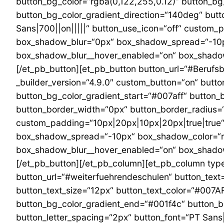
button_bg_color=“rgba(0,122,255,0.12)“ button_bg
button_bg_color_gradient_direction=“140deg“ butt
Sans|700||on|||||“ button_use_icon=“off“ custom
box_shadow_blur=“0px“ box_shadow_spread=“-10p
box_shadow_blur__hover_enabled=“on“ box_shadow
[/et_pb_button][et_pb_button button_url=“#Berufs
_builder_version=“4.9.0″ custom_button=“on“ butto
button_bg_color_gradient_start=“#007aff“ button_
button_border_width=“0px“ button_border_radius=“
custom_padding=“10px|20px|10px|20px|true|true“
box_shadow_spread=“-10px“ box_shadow_color=“rg
box_shadow_blur__hover_enabled=“on“ box_shadow
[/et_pb_button][/et_pb_column][et_pb_column type
button_url=“#weiterfuehrendeschulen“ button_text
button_text_size=“12px“ button_text_color=“#007A
button_bg_color_gradient_end=“#001f4c“ button_b
button_letter_spacing=“2px“ button_font=“PT Sans