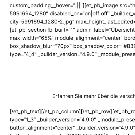
custom_padding__hover=“|||“][et_pb_image src=“ht
5991694_1280″ disabled_on=“on|off|off“ _builder
city-5991694_1280-2.jpg“ max_height_last_edited=
[et_pb_section fb_built=“1″ admin_label=“Übersich
max_width=“65%“ module_alignment=“center“ bord
box_shadow_blur=“70px“ box_shadow_color=“#B3B3B
type=“4_4″ _builder_version=“4.9.0″ _module_preset
Erfahren Sie mehr über die vers
[/et_pb_text][/et_pb_column][/et_pb_row][et_pb_ro
type=“1_3″ _builder_version=“4.9.0″ _module_prese
button_alignment=“center“ _builder_version=“4.9.