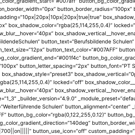
_color_gradient_start=“#007aff“ button_bg_color_grad
on_border_width=“0px“ button_border_radius=“100px“ 
_padding=“10px|20px|10px|20px|true|true“ box_shadow
x“ box_shadow_color=“rgba(25,114,255,0.4)“ locked=
_blur__hover=“40px“ box_shadow_vertical__hover_ena
bildendeSchulen“ button_text=“Berufsbildende Schulen“
n_text_size=“12px“ button_text_color=“#007AFF“ butto
bg_color_gradient_end=“#001f4c“ button_bg_color_gra
100px“ button_letter_spacing=“2px“ button_font=“PT Sa
 box_shadow_style=“preset3″ box_shadow_vertical=“0
ba(25,114,255,0.4)“ locked=“off“ box_shadow_color
_blur__hover=“40px“ box_shadow_vertical__hover_ena
=“1_3″ _builder_version=“4.9.0″ _module_preset=“defau
=“Weiterführende Schulen“ button_alignment=“center“ _
FF“ button_bg_color=“rgba(0,122,255,0.12)“ button_bg_
g_color_gradient_direction=“140deg“ button_border_w
|700||on|||||“ button_use_icon=“off“ custom_padding=