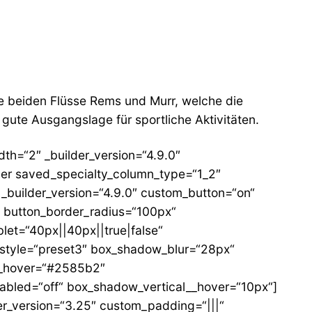
ie beiden Flüsse Rems und Murr, welche die
gute Ausgangslage für sportliche Aktivitäten.
th=“2″ _builder_version=“4.9.0″
ner saved_specialty_column_type=“1_2″
 _builder_version=“4.9.0″ custom_button=“on“
“ button_border_radius=“100px“
let=“40px||40px||true|false“
style=“preset3″ box_shadow_blur=“28px“
__hover=“#2585b2″
bled=“off“ box_shadow_vertical__hover=“10px“]
er_version=“3.25″ custom_padding=“|||“