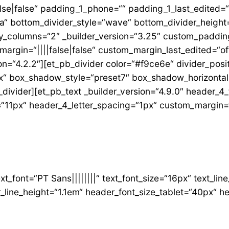
lse|false“ padding_1_phone=““ padding_1_last_edited
fa“ bottom_divider_style=“wave“ bottom_divider_heigh
ty_columns=“2″ _builder_version=“3.25″ custom_paddin
margin=“||||false|false“ custom_margin_last_edited=“of
n=“4.2.2″][et_pb_divider color=“#f9ce6e“ divider_posi
7px“ box_shadow_style=“preset7″ box_shadow_horizonta
ivider][et_pb_text _builder_version=“4.9.0″ header_4_
=“11px“ header_4_letter_spacing=“1px“ custom_margin=“
ext_font=“PT Sans||||||||“ text_font_size=“16px“ text_li
r_line_height=“1.1em“ header_font_size_tablet=“40px“ 