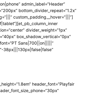
=“on|phone“ admin_label=“Header“
t=“200px“ bottom_divider_repeat=“1.2x“
g=“|||“ custom_padding__hover=“|||“]
f|tablet“][et_pb_column_inner
tion=“center“ divider_weight=“1px“
l=“40px“ box_shadow_vertical=“0px“
font=“PT Sans|700||on|||||“
-38px|||130px|false|false“
ne_height=“1.8em“ header_font=“Playfair
header_font_size_phone=“30px“