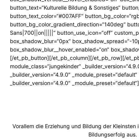
button_text=“Kulturelle Bildung & Sonstiges“ butto
button_text_color=“#007AFF“ button_bg_color=“rgb
button_bg_color_gradient_direction=“140deg“ butt
Sans|700||on|||||“ button_use_icon=“off“ custom
box_shadow_blur=“0px“ box_shadow_spread=“-10p
box_shadow_blur__hover_enabled=“on“ box_shadow
[/et_pb_button][/et_pb_column][/et_pb_row][/et_pb
module_class=“jungekinder“ _builder_version=“4.9.
_builder_version=“4.9.0″ _module_preset=“default“
_builder_version=“4.9.0″ _module_preset=“default“
Vorallem die Erziehung und Bildung der Kleinsten i
Bildungserfolg aus.