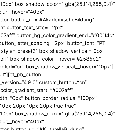
0px“ box_shadow_color=“rgba(25,114,255,0.4)“
lur__hover=“40px“
tton button_url=“#AkademischeBildung“
n“ button_text_size=“12px“
007aff“ button_bg_color_gradient_end=“#001f4c“
button_letter_spacing=“2px“ button_font=“PT
_style=“preset3″ box_shadow_vertical=“0px“
“off“ box_shadow_color__hover=“#2585b2″
bled=“on“ box_shadow_vertical__hover=“10px“]
lt“][et_pb_button
_version=“4.9.0″ custom_button=“on“
color_gradient_start=“#007aff“
idth=“0px“ button_border_radius=“100px“
“10px|20px|10px|20px|true|true“
0px“ box_shadow_color=“rgba(25,114,255,0.4)“
lur__hover=“40px“
on button_url=“#KulturelleBildung“