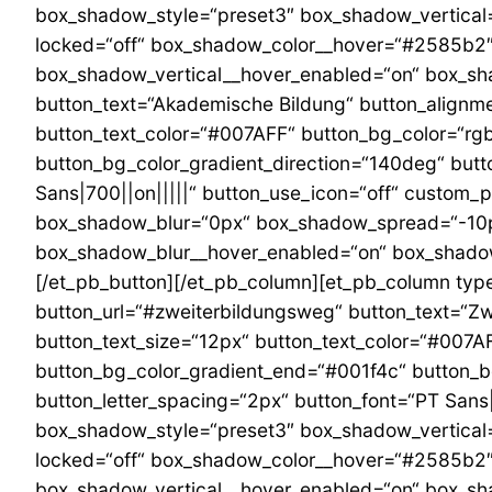
box_shadow_style=“preset3″ box_shadow_vertical
locked=“off“ box_shadow_color__hover=“#2585b2
box_shadow_vertical__hover_enabled=“on“ box_sha
button_text=“Akademische Bildung“ button_alignme
button_text_color=“#007AFF“ button_bg_color=“rgb
button_bg_color_gradient_direction=“140deg“ butt
Sans|700||on|||||“ button_use_icon=“off“ custom
box_shadow_blur=“0px“ box_shadow_spread=“-10p
box_shadow_blur__hover_enabled=“on“ box_shadow
[/et_pb_button][/et_pb_column][et_pb_column type
button_url=“#zweiterbildungsweg“ button_text=“Zw
button_text_size=“12px“ button_text_color=“#007A
button_bg_color_gradient_end=“#001f4c“ button_b
button_letter_spacing=“2px“ button_font=“PT Sans
box_shadow_style=“preset3″ box_shadow_vertical
locked=“off“ box_shadow_color__hover=“#2585b2
box_shadow_vertical__hover_enabled=“on“ box_shad