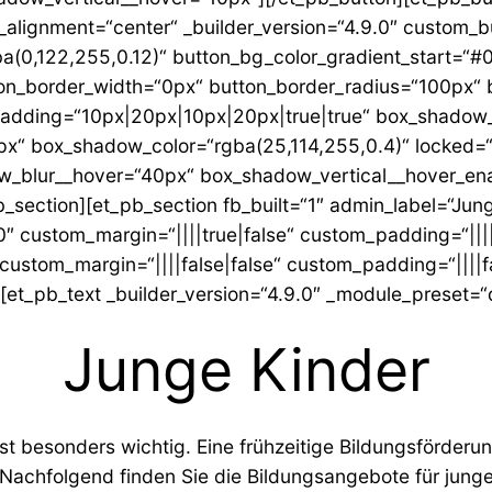
n_alignment=“center“ _builder_version=“4.9.0″ custom_
a(0,122,255,0.12)“ button_bg_color_gradient_start=“#
on_border_width=“0px“ button_border_radius=“100px“ 
_padding=“10px|20px|10px|20px|true|true“ box_shadow
x“ box_shadow_color=“rgba(25,114,255,0.4)“ locked=
_blur__hover=“40px“ box_shadow_vertical__hover_ena
_section][et_pb_section fb_built=“1″ admin_label=“Jun
0″ custom_margin=“||||true|false“ custom_padding=“||||
 custom_margin=“||||false|false“ custom_padding=“||||
][et_pb_text _builder_version=“4.9.0″ _module_preset=“
Junge Kinder
st besonders wichtig. Eine frühzeitige Bildungsförderun
 Nachfolgend finden Sie die Bildungsangebote für junge 