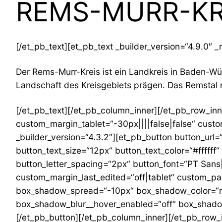
REMS-MURR-KR
[/et_pb_text][et_pb_text _builder_version=“4.9.0″ 
Der Rems-Murr-Kreis ist ein Landkreis in Baden-Wü
Landschaft des Kreisgebiets prägen. Das Remstal m
[/et_pb_text][/et_pb_column_inner][/et_pb_row_inn
custom_margin_tablet=“-30px||||false|false“ cust
_builder_version=“4.3.2″][et_pb_button button_url
button_text_size=“12px“ button_text_color=“#fffff
button_letter_spacing=“2px“ button_font=“PT Sans|
custom_margin_last_edited=“off|tablet“ custom_
box_shadow_spread=“-10px“ box_shadow_color=“r
box_shadow_blur__hover_enabled=“off“ box_shado
[/et_pb_button][/et_pb_column_inner][/et_pb_row_