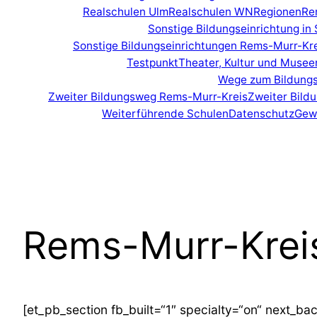
Realschulen Ulm
Realschulen WN
Regionen
Re
Sonstige Bildungseinrichtung i
Sonstige Bildungseinrichtungen Rems-Murr-Kr
Testpunkt
Theater, Kultur und Muse
Wege zum Bildungs
Zweiter Bildungsweg Rems-Murr-Kreis
Zweiter Bil
Weiterführende Schulen
Datenschutz
Gew
Rems-Murr-Krei
[et_pb_section fb_built=“1″ specialty=“on“ next_bac