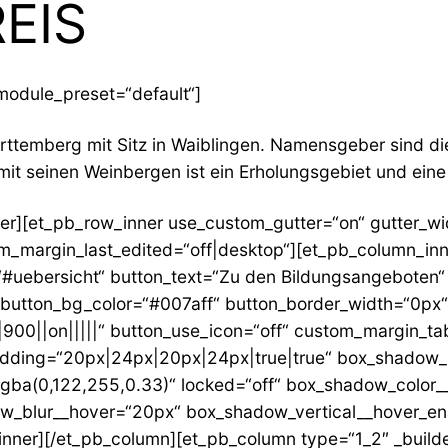
EIS
_module_preset=“default“]
rttemberg mit Sitz in Waiblingen. Namensgeber sind d
it seinen Weinbergen ist ein Erholungsgebiet und eine 
er][et_pb_row_inner use_custom_gutter=“on“ gutter_wid
om_margin_last_edited=“off|desktop“][et_pb_column_in
=“#uebersicht“ button_text=“Zu den Bildungsangeboten“
f“ button_bg_color=“#007aff“ button_border_width=“0px
900||on|||||“ button_use_icon=“off“ custom_margin_tab
padding=“20px|24px|20px|24px|true|true“ box_shadow_
gba(0,122,255,0.33)“ locked=“off“ box_shadow_color
w_blur__hover=“20px“ box_shadow_vertical__hover_ena
inner][/et_pb_column][et_pb_column type=“1_2″ _build