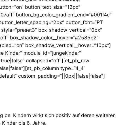
button=“on“ button_text_size=“12px“
007aff“ button_bg_color_gradient_end=“#001f4c“
button_letter_spacing=“2px“ button_font=“PT
_style=“preset3″ box_shadow_vertical=“0px“
“off“ box_shadow_color__hover=“#2585b2″
bled=“on“ box_shadow_vertical__hover=“10px“]
ge Kinder“ module_id=“jungekinder“
true|false“ collapsed=“off“][et_pb_row
false|false“][et_pb_column type=“4_4″
default“ custom_padding=“||0px||false|false“]
g bei Kindern wirkt sich positiv auf deren weiteren
Kinder bis 6. Jahre.