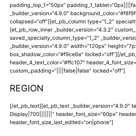
padding_top_1=“50px“ padding_1_tablet=“0px||||fa
_builder_version=“4.9.0″ background_color=“#f8f9
collapsed=“off“][et_pb_column type=“1_2″ special
[et_pb_row_inner _builder_version=“4.3.2″ custom_
saved_specialty_column_type=“1_2″ _builder_versio
_builder_version=“4.9.0″ width=“120px“ height=“
box_shadow_color=“#f9ce6e“ locked=“off“][/et_pb_d
header_4_text_color=“#ffc107″ header_4_font_size
custom_padding=“||||false|false“ locked=“off“]
REGION
[/et_pb_text][et_pb_text _builder_version=“4.9.0″ t
Display|700|||||||“ header_font_size=“60px“ heade
header_font_size_last_edited=“on|phone“]