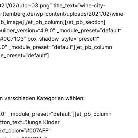
/02/tutor-03.png“ title_text=“wine-city-
uerttemberg.de/wp-content/uploads/2021/02/wine-
_pb_image][/et_pb_column][/et_pb_section]
uilder_version=“4.9.0″ _module_preset=“default“
=“#0C71C3″ box_shadow_style=“preset1″
.0″ _module_preset=“default“][et_pb_column
le_preset=“default“]
n verschieden Kategorien wählen:
9.0″ _module_preset=“default“][et_pb_column
tton_text=“Junge Kinder“
text_color=“#007AFF“