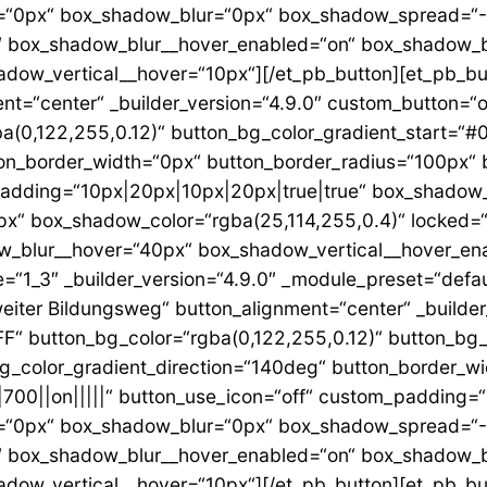
=“0px“ box_shadow_blur=“0px“ box_shadow_spread=“-1
″ box_shadow_blur__hover_enabled=“on“ box_shadow_b
dow_vertical__hover=“10px“][/et_pb_button][et_pb_bu
nt=“center“ _builder_version=“4.9.0″ custom_button=“o
a(0,122,255,0.12)“ button_bg_color_gradient_start=“#
on_border_width=“0px“ button_border_radius=“100px“ 
_padding=“10px|20px|10px|20px|true|true“ box_shadow
x“ box_shadow_color=“rgba(25,114,255,0.4)“ locked=
_blur__hover=“40px“ box_shadow_vertical__hover_ena
=“1_3″ _builder_version=“4.9.0″ _module_preset=“defau
eiter Bildungsweg“ button_alignment=“center“ _builder
FF“ button_bg_color=“rgba(0,122,255,0.12)“ button_bg_
g_color_gradient_direction=“140deg“ button_border_w
|700||on|||||“ button_use_icon=“off“ custom_padding=
=“0px“ box_shadow_blur=“0px“ box_shadow_spread=“-1
″ box_shadow_blur__hover_enabled=“on“ box_shadow_b
ow_vertical__hover=“10px“][/et_pb_button][et_pb_butt